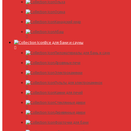
Ольха
Осина
Канадский кедр
Абаш
Все для бани и сауны
Пиломатериалы для бань и саун
Дровяные печи
Электрокаменки
Пульты для электрокаменок
Камни для печей
Стеклянные двери
Деревянные двери
Форточки для бани