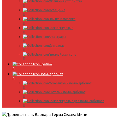
Обливные устройства
Освещение
Плитка и мозаика
Комплектующие
Аксессуары
Дымоходы
Гималайская соль
Крепёж
Поликарбонат
Монолитный поликарбонат
Сотовый поликарбонат
Комплектующие для поликарбоната