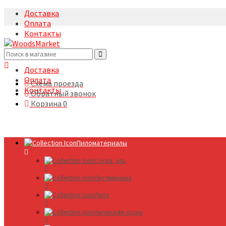
Доставка
Оплата
Контакты
+7(495)5322633
Доставка
Оплата
Схема проезда
Контакты
Обратный звонок
Корзина
0
Пиломатериалы
Сосна, ель
Лиственница
Липа
Ангарская сосна