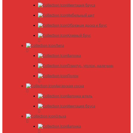
Имитация бруса
Мебельный щит
Обрезная доска и брус
Клееный брус
Липа
Вагонка
Плинтус, уголок, наличник
Полок
Ангарская сосна
Вагонка штиль
Имитация бруса
Ольха
Вагонка