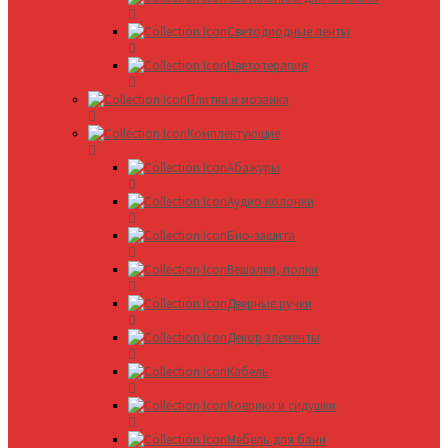
Светодиодные ленты
Цветотерапия
Плитка и мозаика
Комплектующие
Абажуры
Аудио колонки
Био-защита
Вешалки, полки
Дверные ручки
Декор элементы
Кабель
Коврики и сидушки
Мебель для бани