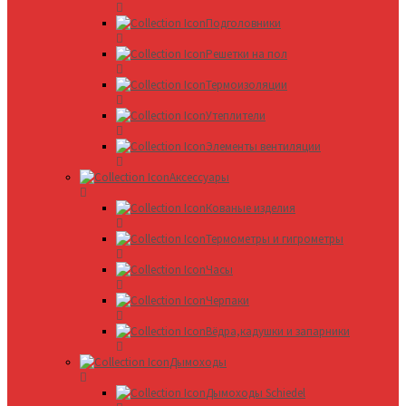
Подголовники
Решетки на пол
Термоизоляции
Утеплители
Элементы вентиляции
Аксессуары
Кованые изделия
Термометры и гигрометры
Часы
Черпаки
Вёдра,кадушки и запарники
Дымоходы
Дымоходы Schiedel