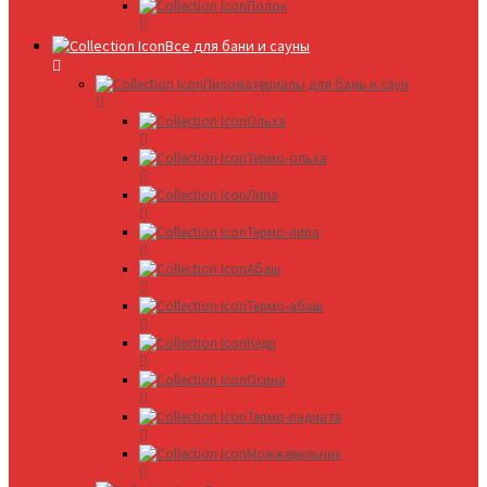
Полок
Все для бани и сауны
Пиломатериалы для бань и саун
Ольха
Термо-ольха
Липа
Термо-липа
Абаш
Термо-абаш
Кедр
Осина
Термо-радиата
Можжевельник