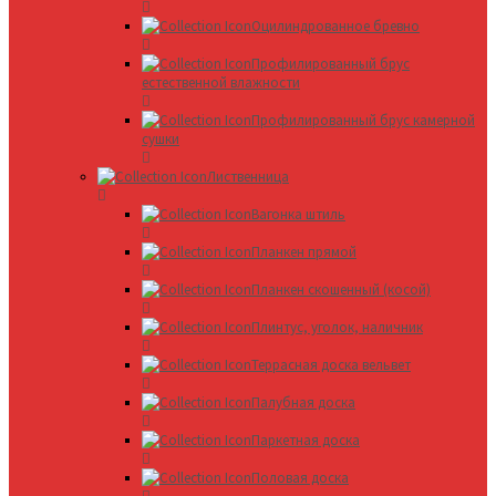
Оцилиндрованное бревно
Профилированный брус
естественной влажности
Профилированный брус камерной
сушки
Лиственница
Вагонка штиль
Планкен прямой
Планкен скошенный (косой)
Плинтус, уголок, наличник
Террасная доска вельвет
Палубная доска
Паркетная доска
Половая доска