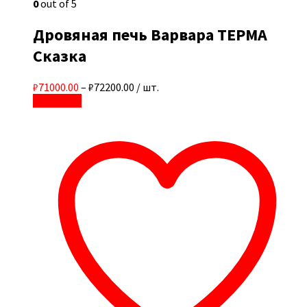
0
out of 5
Дровяная печь Варвара ТЕРМА
Сказка
₽71000.00
–
₽72200.00
/ шт.
В корзину