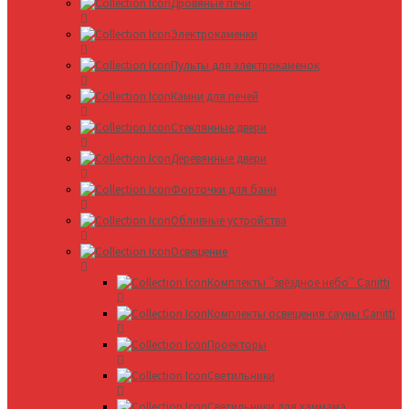
Дровяные печи
Электрокаменки
Пульты для электрокаменок
Камни для печей
Стеклянные двери
Деревянные двери
Форточки для бани
Обливные устройства
Освещение
Комплекты ՛՛звёздное небо՛՛ Cariitti
Комплекты освещения сауны Cariitti
Проекторы
Светильники
Светильники для хаммама