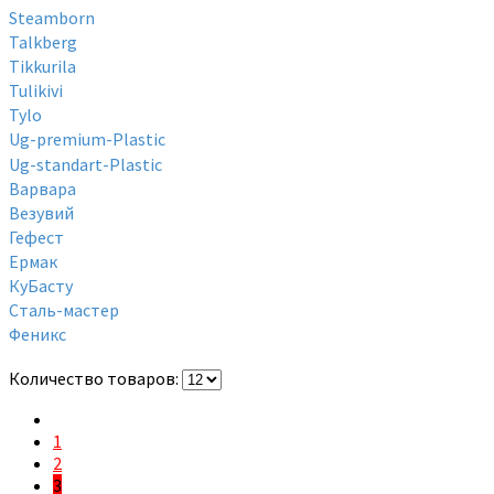
Steamborn
Talkberg
Tikkurila
Tulikivi
Tylo
Ug-premium-Plastic
Ug-standart-Plastic
Варвара
Везувий
Гефест
Ермак
КуБасту
Сталь-мастер
Феникс
Количество товаров:
1
2
3