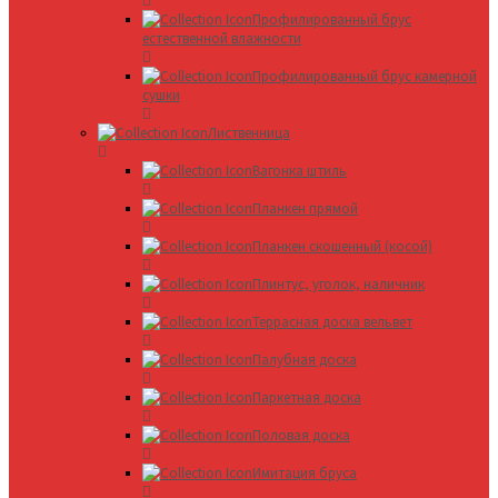
Профилированный брус
естественной влажности
Профилированный брус камерной
сушки
Лиственница
Вагонка штиль
Планкен прямой
Планкен скошенный (косой)
Плинтус, уголок, наличник
Террасная доска вельвет
Палубная доска
Паркетная доска
Половая доска
Имитация бруса