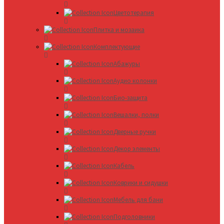
Цветотерапия
Плитка и мозаика
Комплектующие
Абажуры
Аудио колонки
Био-защита
Вешалки, полки
Дверные ручки
Декор элементы
Кабель
Коврики и сидушки
Мебель для бани
Подголовники