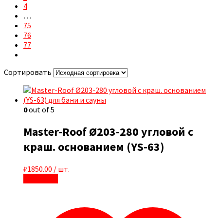
4
…
75
76
77
Сортировать
0
out of 5
Master-Roof Ø203-280 угловой с
краш. основанием (YS-63)
₽
1850.00
/ шт.
В корзину