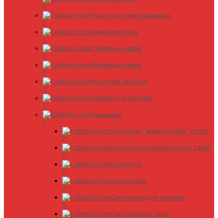
Пульты для электрокаменок
Камни для печей
Стеклянные двери
Деревянные двери
Форточки для бани
Обливные устройства
Освещение
Комплекты ՛՛звёздное небо՛՛ Cariitti
Комплекты освещения сауны Cariitti
Проекторы
Светильники
Светильники для хаммама
Светодиодные ленты