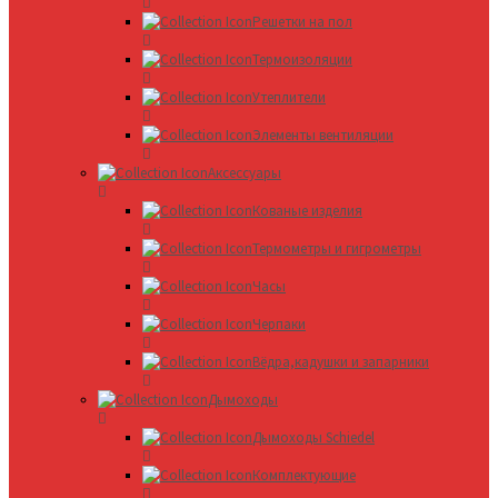
Решетки на пол
Термоизоляции
Утеплители
Элементы вентиляции
Аксессуары
Кованые изделия
Термометры и гигрометры
Часы
Черпаки
Вёдра,кадушки и запарники
Дымоходы
Дымоходы Schiedel
Комплектующие