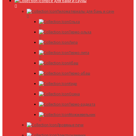
Все для бани и сауны
Пиломатериалы для бань и саун
Ольха
Термо-ольха
Липа
Термо-липа
Абаш
Термо-абаш
Кедр
Осина
Термо-радиата
Можжевельник
Дровяные печи
Электрокаменки