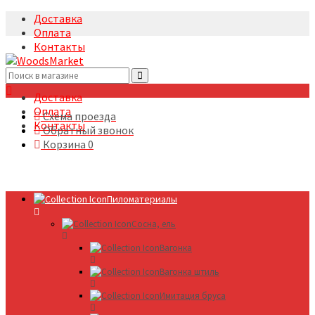
Доставка
Оплата
Контакты
+7(495)5322633
Доставка
Оплата
Схема проезда
Контакты
Обратный звонок
Корзина
0
Пиломатериалы
Сосна, ель
Вагонка
Вагонка штиль
Имитация бруса