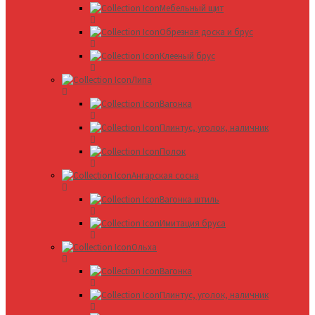
Мебельный щит
Обрезная доска и брус
Клееный брус
Липа
Вагонка
Плинтус, уголок, наличник
Полок
Ангарская сосна
Вагонка штиль
Имитация бруса
Ольха
Вагонка
Плинтус, уголок, наличник