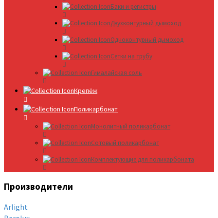
Баки и регистры
Двухконтурный дымоход
Одноконтурный дымоход
Сетки на трубу
Гималайская соль
Крепёж
Поликарбонат
Монолитный поликарбонат
Сотовый поликарбонат
Комплектующие для поликарбоната
Производители
Arlight
Berolux