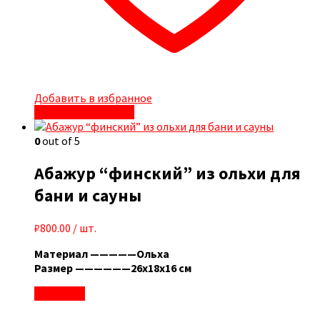
Добавить в избранное
Быстрый просмотр
0
out of 5
Абажур “финский” из ольхи для
бани и сауны
₽
800.00
/ шт.
Материал —————Ольха
Размер ——————26х18х16 см
В корзину