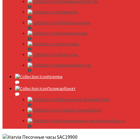
Обливные устройства
Освещение
Плитка и мозаика
Комплектующие
Аксессуары
Дымоходы
Гималайская соль
Крепёж
Поликарбонат
Монолитный поликарбонат
Сотовый поликарбонат
Комплектующие для поликарбоната