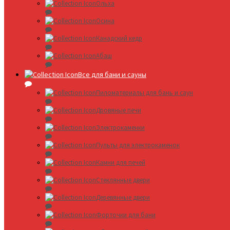
Ольха
Осина
Канадский кедр
Абаш
Все для бани и сауны
Пиломатериалы для бань и саун
Дровяные печи
Электрокаменки
Пульты для электрокаменок
Камни для печей
Стеклянные двери
Деревянные двери
Форточки для бани