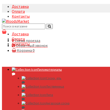
Доставка
Оплата
Контакты
+7(495)5322633
Доставка
Оплата
Схема проезда
Контакты
Обратный звонок
Корзина
0
Пиломатериалы
Сосна, ель
Лиственница
Липа
Ангарская сосна