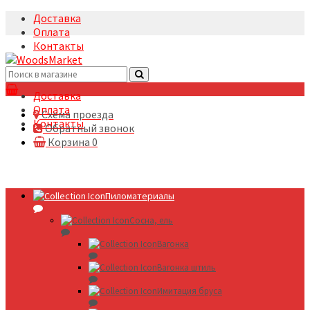
Доставка
Оплата
Контакты
+7(495)5322633
Доставка
Оплата
Схема проезда
Контакты
Обратный звонок
Корзина
0
Пиломатериалы
Сосна, ель
Вагонка
Вагонка штиль
Имитация бруса