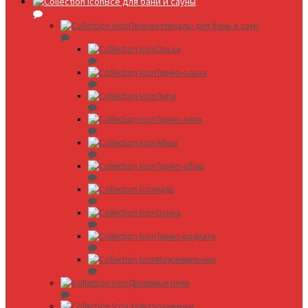
Все для бани и сауны
Пиломатериалы для бань и саун
Ольха
Термо-ольха
Липа
Термо-липа
Абаш
Термо-абаш
Кедр
Осина
Термо-радиата
Можжевельник
Дровяные печи
Электрокаменки