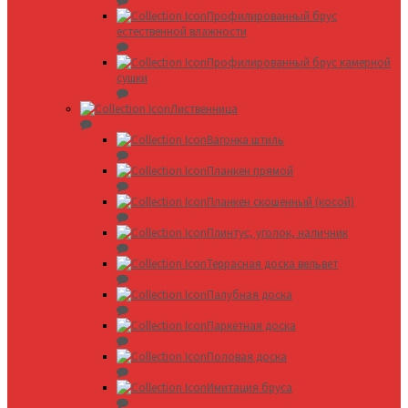
Профилированный брус
естественной влажности
Профилированный брус камерной
сушки
Лиственница
Вагонка штиль
Планкен прямой
Планкен скошенный (косой)
Плинтус, уголок, наличник
Террасная доска вельвет
Палубная доска
Паркетная доска
Половая доска
Имитация бруса