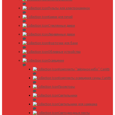
Пульты для электрокаменок
Камни для печей
Стеклянные двери
Деревянные двери
Форточки для бани
Обливные устройства
Освещение
Комплекты ՛՛звёздное небо՛՛ Cariitti
Комплекты освещения сауны Cariitti
Проекторы
Светильники
Светильники для хаммама
Светодиодные ленты