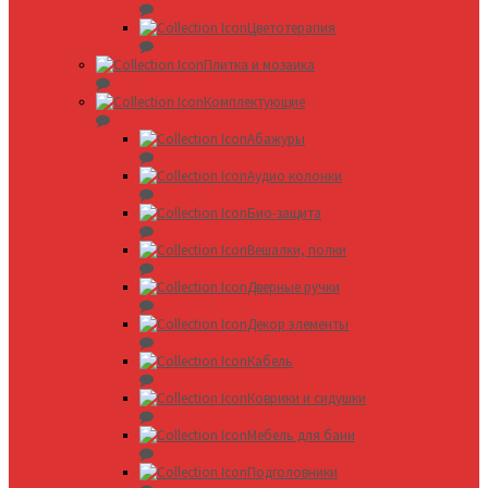
Цветотерапия
Плитка и мозаика
Комплектующие
Абажуры
Аудио колонки
Био-защита
Вешалки, полки
Дверные ручки
Декор элементы
Кабель
Коврики и сидушки
Мебель для бани
Подголовники