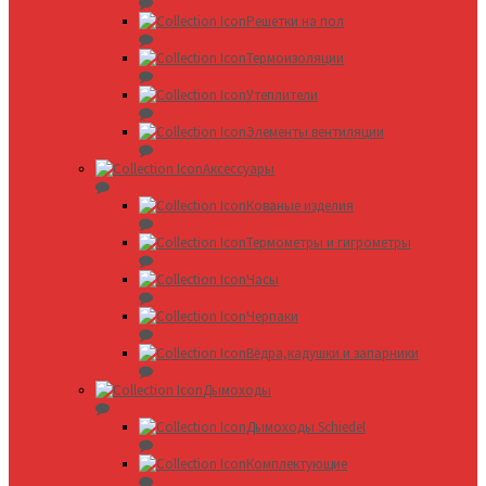
Решетки на пол
Термоизоляции
Утеплители
Элементы вентиляции
Аксессуары
Кованые изделия
Термометры и гигрометры
Часы
Черпаки
Вёдра,кадушки и запарники
Дымоходы
Дымоходы Schiedel
Комплектующие