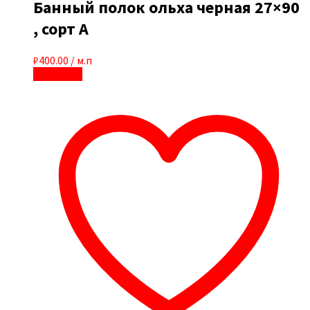
Банный полок ольха черная 27×90
, сорт А
₽
400.00
/ м.п
В корзину