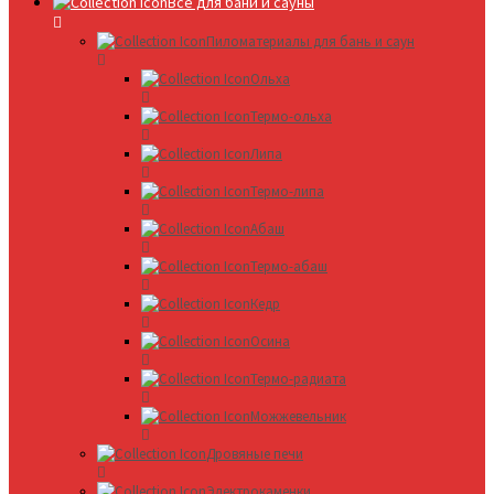
Все для бани и сауны
Пиломатериалы для бань и саун
Ольха
Термо-ольха
Липа
Термо-липа
Абаш
Термо-абаш
Кедр
Осина
Термо-радиата
Можжевельник
Дровяные печи
Электрокаменки