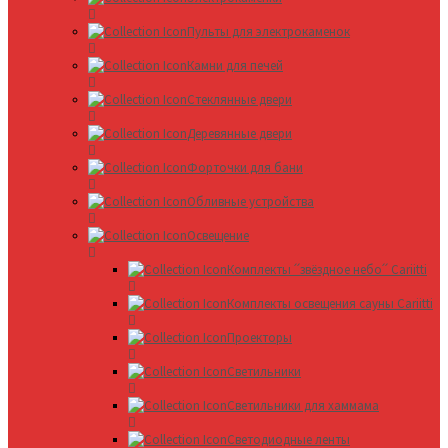
Пульты для электрокаменок
Камни для печей
Стеклянные двери
Деревянные двери
Форточки для бани
Обливные устройства
Освещение
Комплекты ՛՛звёздное небо՛՛ Cariitti
Комплекты освещения сауны Cariitti
Проекторы
Светильники
Светильники для хаммама
Светодиодные ленты