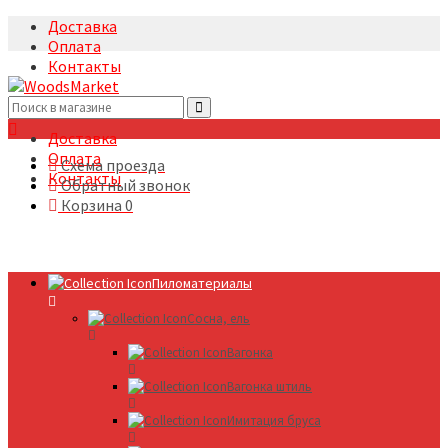
Доставка
Оплата
Контакты
+7(495)5322633
Доставка
Оплата
Схема проезда
Контакты
Обратный звонок
Корзина
0
Пиломатериалы
Сосна, ель
Вагонка
Вагонка штиль
Имитация бруса