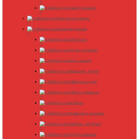
Цветотерапия
Плитка и мозаика
Комплектующие
Абажуры
Аудио колонки
Био-защита
Вешалки, полки
Дверные ручки
Декор элементы
Кабель
Коврики и сидушки
Мебель для бани
Подголовники