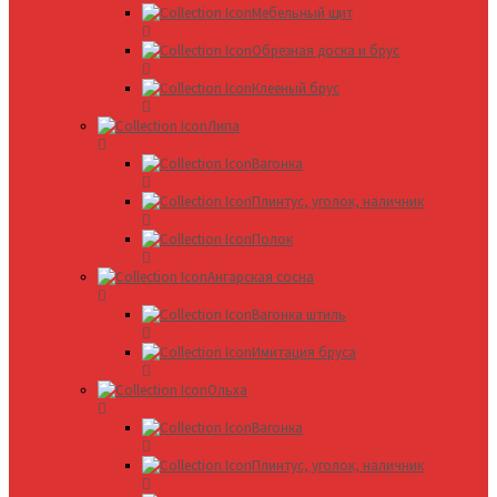
Мебельный щит
Обрезная доска и брус
Клееный брус
Липа
Вагонка
Плинтус, уголок, наличник
Полок
Ангарская сосна
Вагонка штиль
Имитация бруса
Ольха
Вагонка
Плинтус, уголок, наличник