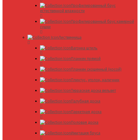
Профилированный брус
естественной влажности
Профилированный брус камерной
сушки
Лиственница
Вагонка штиль
Планкен прямой
Планкен скошенный (косой)
Плинтус, уголок, наличник
Террасная доска вельвет
Палубная доска
Паркетная доска
Половая доска
Имитация бруса