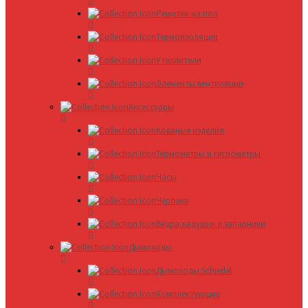
Решетки на пол
Термоизоляции
Утеплители
Элементы вентиляции
Аксессуары
Кованые изделия
Термометры и гигрометры
Часы
Черпаки
Вёдра,кадушки и запарники
Дымоходы
Дымоходы Schiedel
Комплектующие