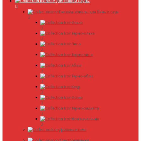
Все для бани и сауны
Пиломатериалы для бань и саун
Ольха
Термо-ольха
Липа
Термо-липа
Абаш
Термо-абаш
Кедр
Осина
Термо-радиата
Можжевельник
Дровяные печи
Электрокаменки