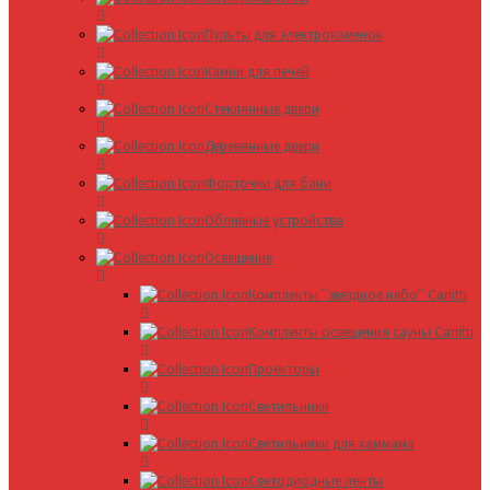
Пульты для электрокаменок
Камни для печей
Стеклянные двери
Деревянные двери
Форточки для бани
Обливные устройства
Освещение
Комплекты ՛՛звёздное небо՛՛ Cariitti
Комплекты освещения сауны Cariitti
Проекторы
Светильники
Светильники для хаммама
Светодиодные ленты