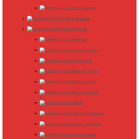
Цветотерапия
Плитка и мозаика
Комплектующие
Абажуры
Аудио колонки
Био-защита
Вешалки, полки
Дверные ручки
Декор элементы
Кабель
Коврики и сидушки
Мебель для бани
Подголовники