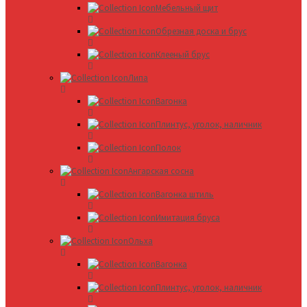
Мебельный щит
Обрезная доска и брус
Клееный брус
Липа
Вагонка
Плинтус, уголок, наличник
Полок
Ангарская сосна
Вагонка штиль
Имитация бруса
Ольха
Вагонка
Плинтус, уголок, наличник