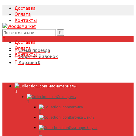
Доставка
Оплата
Контакты
+7(495)5322633
Доставка
Оплата
Схема проезда
Контакты
Обратный звонок
Корзина
0
Пиломатериалы
Сосна, ель
Вагонка
Вагонка штиль
Имитация бруса