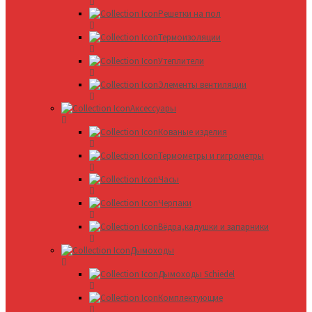
Решетки на пол
Термоизоляции
Утеплители
Элементы вентиляции
Аксессуары
Кованые изделия
Термометры и гигрометры
Часы
Черпаки
Вёдра,кадушки и запарники
Дымоходы
Дымоходы Schiedel
Комплектующие