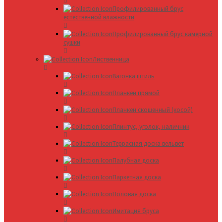
Профилированный брус
естественной влажности
Профилированный брус камерной
сушки
Лиственница
Вагонка штиль
Планкен прямой
Планкен скошенный (косой)
Плинтус, уголок, наличник
Террасная доска вельвет
Палубная доска
Паркетная доска
Половая доска
Имитация бруса