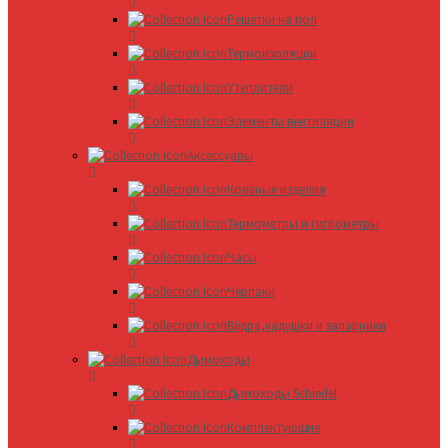
Решетки на пол
Термоизоляции
Утеплители
Элементы вентиляции
Аксессуары
Кованые изделия
Термометры и гигрометры
Часы
Черпаки
Вёдра,кадушки и запарники
Дымоходы
Дымоходы Schiedel
Комплектующие