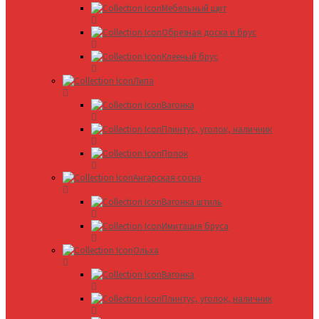
Мебельный щит
Обрезная доска и брус
Клееный брус
Липа
Вагонка
Плинтус, уголок, наличник
Полок
Ангарская сосна
Вагонка штиль
Имитация бруса
Ольха
Вагонка
Плинтус, уголок, наличник