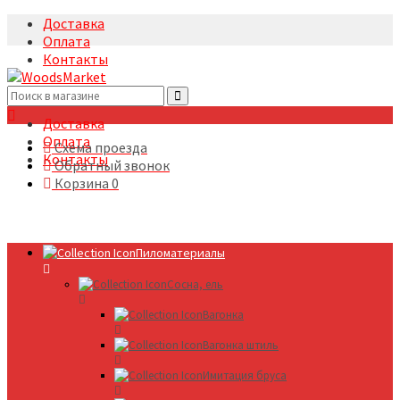
Доставка
Оплата
Контакты
+7(495)5322633
Доставка
Оплата
Схема проезда
Контакты
Обратный звонок
Корзина
0
Пиломатериалы
Сосна, ель
Вагонка
Вагонка штиль
Имитация бруса