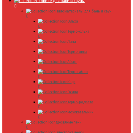
Все для бани и сауны
Пиломатериалы для бань и саун
Ольха
Термо-ольха
Липа
Термо-липа
Абаш
Термо-абаш
Кедр
Осина
Термо-радиата
Можжевельник
Дровяные печи
Электрокаменки