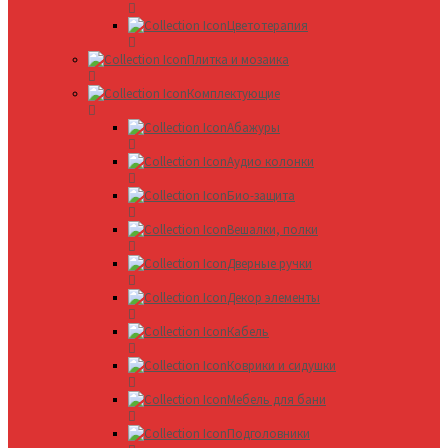
Цветотерапия
Плитка и мозаика
Комплектующие
Абажуры
Аудио колонки
Био-защита
Вешалки, полки
Дверные ручки
Декор элементы
Кабель
Коврики и сидушки
Мебель для бани
Подголовники