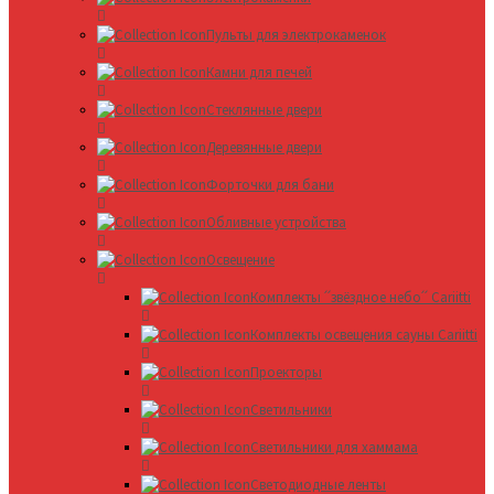
Пульты для электрокаменок
Камни для печей
Стеклянные двери
Деревянные двери
Форточки для бани
Обливные устройства
Освещение
Комплекты ՛՛звёздное небо՛՛ Cariitti
Комплекты освещения сауны Cariitti
Проекторы
Светильники
Светильники для хаммама
Светодиодные ленты