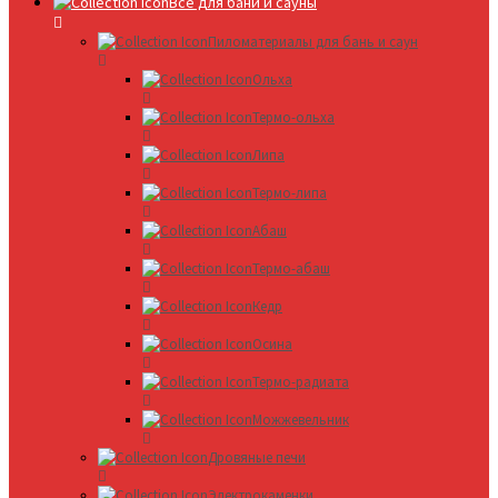
Все для бани и сауны
Пиломатериалы для бань и саун
Ольха
Термо-ольха
Липа
Термо-липа
Абаш
Термо-абаш
Кедр
Осина
Термо-радиата
Можжевельник
Дровяные печи
Электрокаменки