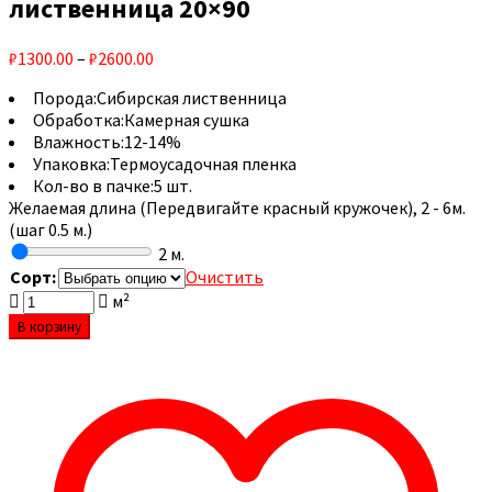
лиственница 20×90
₽1300.00
–
₽2600.00
Порода:
Сибирская лиственница
Обработка:
Камерная сушка
Влажность:
12-14%
Упаковка:
Термоусадочная пленка
Кол-во в пачке:
5 шт.
Желаемая длина (Передвигайте красный кружочек), 2 - 6м.
(шаг 0.5 м.)
2
м.
Сорт:
Очистить
м²
В корзину