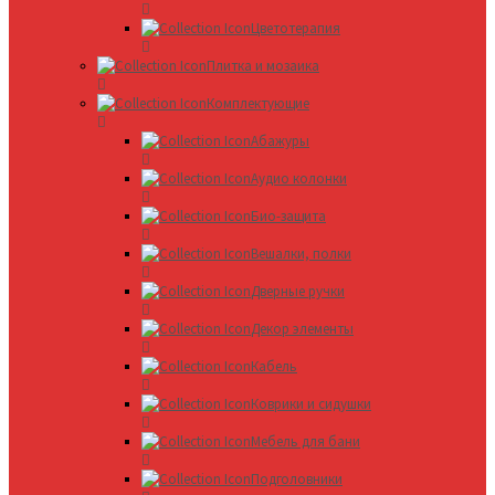
Цветотерапия
Плитка и мозаика
Комплектующие
Абажуры
Аудио колонки
Био-защита
Вешалки, полки
Дверные ручки
Декор элементы
Кабель
Коврики и сидушки
Мебель для бани
Подголовники