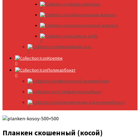
Баки и регистры
Двухконтурный дымоход
Одноконтурный дымоход
Сетки на трубу
Гималайская соль
Крепёж
Поликарбонат
Монолитный поликарбонат
Сотовый поликарбонат
Комплектующие для поликарбоната
Планкен скошенный (косой)