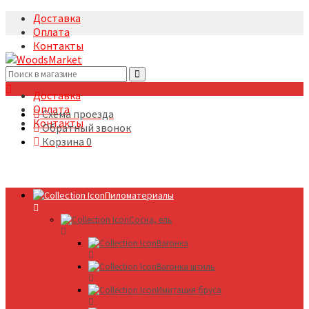
Доставка
Оплата
Контакты
+7(495)5322633
Доставка
Оплата
Схема проезда
Контакты
Обратный звонок
Корзина
0
Пиломатериалы
Сосна, ель
Вагонка
Вагонка штиль
Имитация бруса