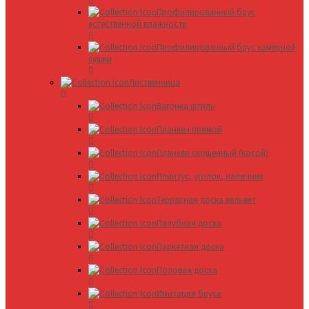
Профилированный брус
естественной влажности
Профилированный брус камерной
сушки
Лиственница
Вагонка штиль
Планкен прямой
Планкен скошенный (косой)
Плинтус, уголок, наличник
Террасная доска вельвет
Палубная доска
Паркетная доска
Половая доска
Имитация бруса