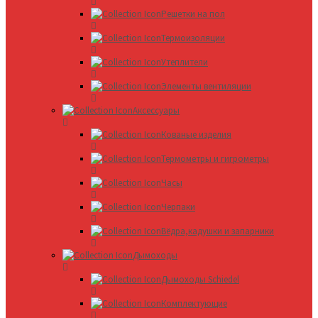
Решетки на пол
Термоизоляции
Утеплители
Элементы вентиляции
Аксессуары
Кованые изделия
Термометры и гигрометры
Часы
Черпаки
Вёдра,кадушки и запарники
Дымоходы
Дымоходы Schiedel
Комплектующие