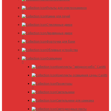
Пульты для электрокаменок
Камни для печей
Стеклянные двери
Деревянные двери
Форточки для бани
Обливные устройства
Освещение
Комплекты ՛՛звёздное небо՛՛ Cariitti
Комплекты освещения сауны Cariitti
Проекторы
Светильники
Светильники для хаммама
Светодиодные ленты