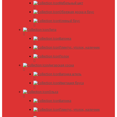
Мебельный щит
Обрезная доска и брус
Клееный брус
Липа
Вагонка
Плинтус, уголок, наличник
Полок
Ангарская сосна
Вагонка штиль
Имитация бруса
Ольха
Вагонка
Плинтус, уголок, наличник