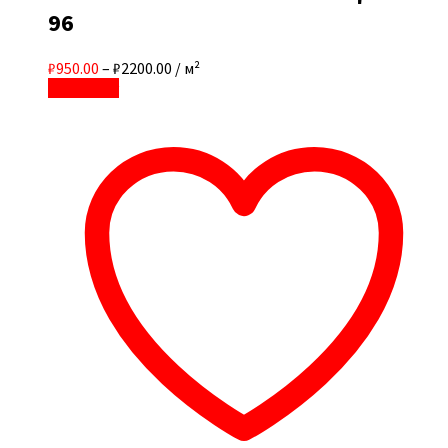
96
₽950.00
–
₽2200.00
/ м²
В корзину