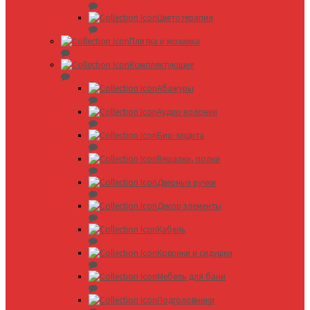
Цветотерапия
Плитка и мозаика
Комплектующие
Абажуры
Аудио колонки
Био-защита
Вешалки, полки
Дверные ручки
Декор элементы
Кабель
Коврики и сидушки
Мебель для бани
Подголовники