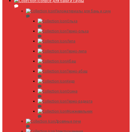
Все для бани и сауны
Пиломатериалы для бань и саун
Ольха
Термо-ольха
Липа
Термо-липа
Абаш
Термо-абаш
Кедр
Осина
Термо-радиата
Можжевельник
Дровяные печи
Электрокаменки