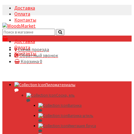
Доставка
Оплата
Контакты
+7(495)5322633
Доставка
Оплата
Схема проезда
Контакты
Обратный звонок
Корзина
0
Пиломатериалы
Сосна, ель
Вагонка
Вагонка штиль
Имитация бруса