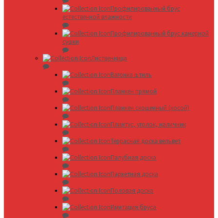
Профилированный брус
естественной влажности
Профилированный брус камерной
сушки
Лиственница
Вагонка штиль
Планкен прямой
Планкен скошенный (косой)
Плинтус, уголок, наличник
Террасная доска вельвет
Палубная доска
Паркетная доска
Половая доска
Имитация бруса