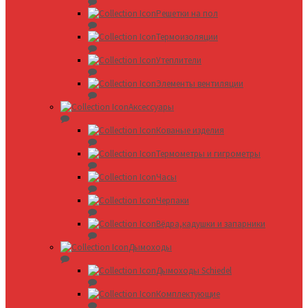
Решетки на пол
Термоизоляции
Утеплители
Элементы вентиляции
Аксессуары
Кованые изделия
Термометры и гигрометры
Часы
Черпаки
Вёдра,кадушки и запарники
Дымоходы
Дымоходы Schiedel
Комплектующие