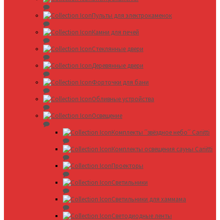
Пульты для электрокаменок
Камни для печей
Стеклянные двери
Деревянные двери
Форточки для бани
Обливные устройства
Освещение
Комплекты ՛՛звёздное небо՛՛ Cariitti
Комплекты освещения сауны Cariitti
Проекторы
Светильники
Светильники для хаммама
Светодиодные ленты