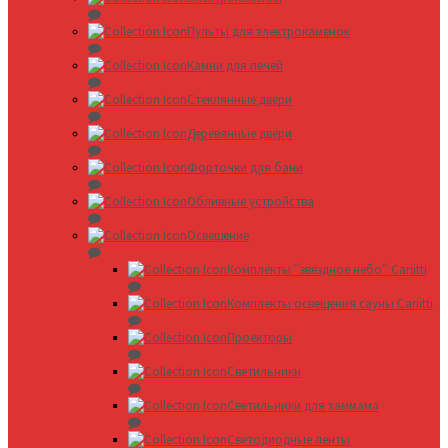
Пульты для электрокаменок
Камни для печей
Стеклянные двери
Деревянные двери
Форточки для бани
Обливные устройства
Освещение
Комплекты ՛՛звёздное небо՛՛ Cariitti
Комплекты освещения сауны Cariitti
Проекторы
Светильники
Светильники для хаммама
Светодиодные ленты