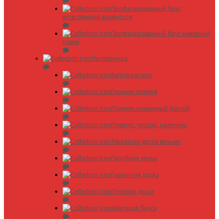
Профилированный брус
естественной влажности
Профилированный брус камерной
сушки
Лиственница
Вагонка штиль
Планкен прямой
Планкен скошенный (косой)
Плинтус, уголок, наличник
Террасная доска вельвет
Палубная доска
Паркетная доска
Половая доска
Имитация бруса