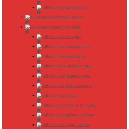
Цветотерапия
Плитка и мозаика
Комплектующие
Абажуры
Аудио колонки
Био-защита
Вешалки, полки
Дверные ручки
Декор элементы
Кабель
Коврики и сидушки
Мебель для бани
Подголовники