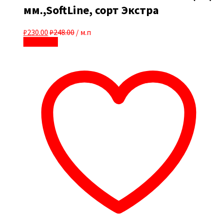
мм.,SoftLine, сорт Экстра
₽
230.00
₽
248.00
/ м.п
В корзину