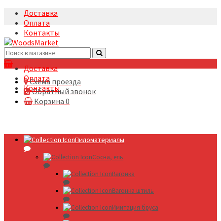
Доставка
Оплата
Контакты
+7(495)5322633
Доставка
Оплата
Схема проезда
Контакты
Обратный звонок
Корзина
0
Пиломатериалы
Сосна, ель
Вагонка
Вагонка штиль
Имитация бруса