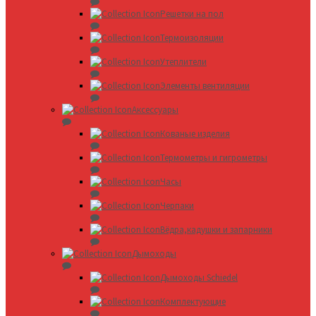
Решетки на пол
Термоизоляции
Утеплители
Элементы вентиляции
Аксессуары
Кованые изделия
Термометры и гигрометры
Часы
Черпаки
Вёдра,кадушки и запарники
Дымоходы
Дымоходы Schiedel
Комплектующие