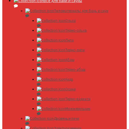
Все для бани и сауны
Пиломатериалы для бань и саун
Ольха
Термо-ольха
Липа
Термо-липа
Абаш
Термо-абаш
Кедр
Осина
Термо-радиата
Можжевельник
Дровяные печи
Электрокаменки