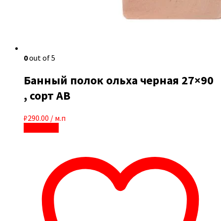
0
out of 5
Банный полок ольха черная 27×90
, сорт AB
₽
290.00
/ м.п
В корзину