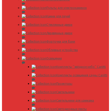
Пульты для электрокаменок
Камни для печей
Стеклянные двери
Деревянные двери
Форточки для бани
Обливные устройства
Освещение
Комплекты ՛՛звёздное небо՛՛ Cariitti
Комплекты освещения сауны Cariitti
Проекторы
Светильники
Светильники для хаммама
Светодиодные ленты