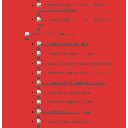
Профилированный брус
естественной влажности
Профилированный брус камерной
сушки
Лиственница
Вагонка штиль
Планкен прямой
Планкен скошенный (косой)
Плинтус, уголок, наличник
Террасная доска вельвет
Палубная доска
Паркетная доска
Половая доска
Имитация бруса