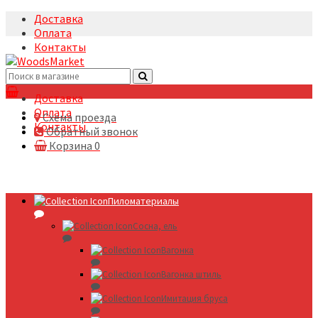
Доставка
Оплата
Контакты
+7(495)5322633
Доставка
Оплата
Схема проезда
Контакты
Обратный звонок
Корзина
0
Пиломатериалы
Сосна, ель
Вагонка
Вагонка штиль
Имитация бруса