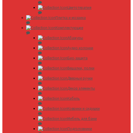
Цветотерапия
Плитка и мозаика
Комплектующие
Абажуры
Аудио колонки
Био-защита
Вешалки, полки
Дверные ручки
Декор элементы
Кабель
Коврики и сидушки
Мебель для бани
Подголовники