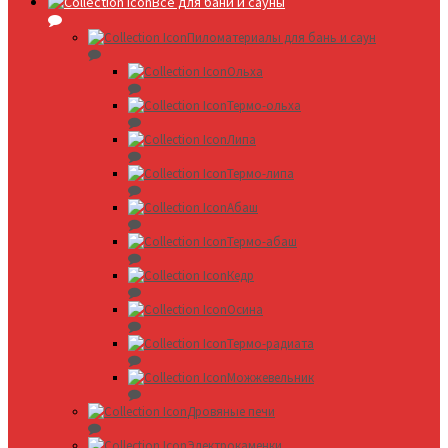
Все для бани и сауны
Пиломатериалы для бань и саун
Ольха
Термо-ольха
Липа
Термо-липа
Абаш
Термо-абаш
Кедр
Осина
Термо-радиата
Можжевельник
Дровяные печи
Электрокаменки