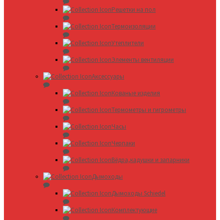
Решетки на пол
Термоизоляции
Утеплители
Элементы вентиляции
Аксессуары
Кованые изделия
Термометры и гигрометры
Часы
Черпаки
Вёдра,кадушки и запарники
Дымоходы
Дымоходы Schiedel
Комплектующие