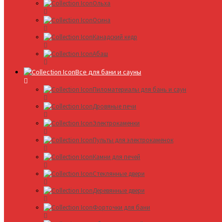
Ольха
Осина
Канадский кедр
Абаш
Все для бани и сауны
Пиломатериалы для бань и саун
Дровяные печи
Электрокаменки
Пульты для электрокаменок
Камни для печей
Стеклянные двери
Деревянные двери
Форточки для бани