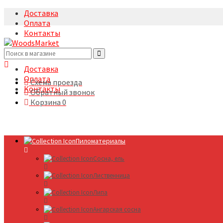
Доставка
Оплата
Контакты
+7(495)5322633
Доставка
Оплата
Схема проезда
Контакты
Обратный звонок
Корзина
0
Пиломатериалы
Сосна, ель
Лиственница
Липа
Ангарская сосна