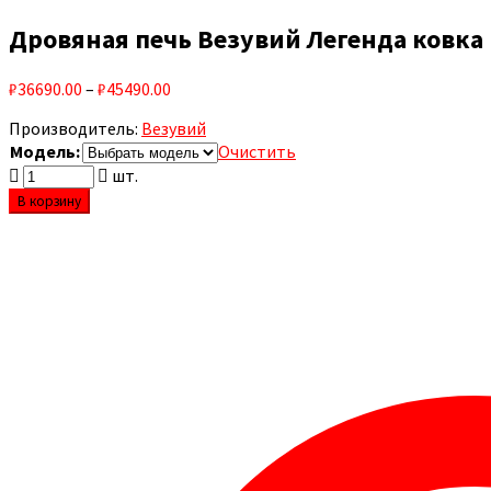
Дровяная печь Везувий Легенда ковка 
₽36690.00
–
₽45490.00
Производитель:
Везувий
Модель:
Очистить
шт.
В корзину