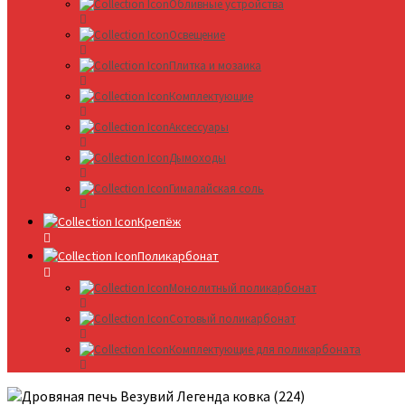
Обливные устройства
Освещение
Плитка и мозаика
Комплектующие
Аксессуары
Дымоходы
Гималайская соль
Крепёж
Поликарбонат
Монолитный поликарбонат
Сотовый поликарбонат
Комплектующие для поликарбоната