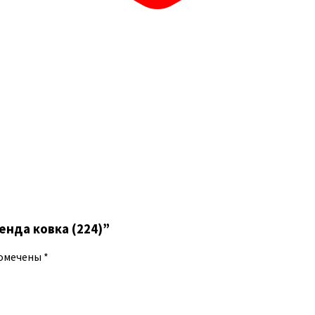
генда ковка (224)”
помечены
*