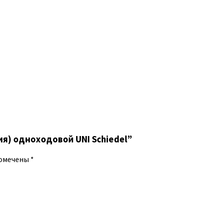
ция) одноходовой UNI Schiedel”
помечены
*