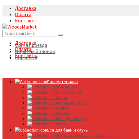
Доставка
Оплата
Контакты
+7(495)5322633
Доставка
Схема проезда
Оплата
Обратный звонок
Контакты
Корзина
0
Пиломатериалы
Сосна, ель
Лиственница
Липа
Ангарская сосна
Ольха
Осина
Канадский кедр
Абаш
Все для бани и сауны
Пиломатериалы для бань и саун