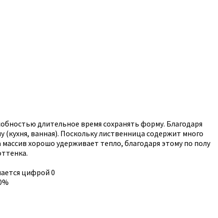
особностью длительное время сохранять форму. Благодаря
 (кухня, ванная). Поскольку лиственница содержит много
 массив хорошо удерживает тепло, благодаря этому по полу
оттенка.
чается цифрой 0
30%