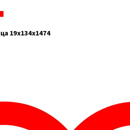
ew
ца 19x134x1474