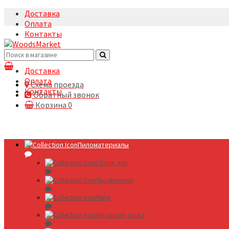
Доставка
Оплата
Контакты
+7(495)5322633
Доставка
Оплата
Схема проезда
Контакты
Обратный звонок
Корзина
0
Пиломатериалы
Сосна, ель
Лиственница
Липа
Ангарская сосна