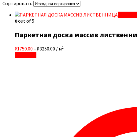
Сортировать
Quick Vi
0
out of 5
Паркетная доска массив лиственни
₽1750.00
–
₽3250.00
/ м²
В корзину