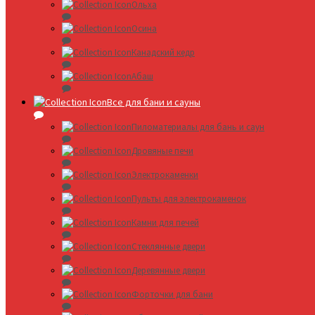
Ольха
Осина
Канадский кедр
Абаш
Все для бани и сауны
Пиломатериалы для бань и саун
Дровяные печи
Электрокаменки
Пульты для электрокаменок
Камни для печей
Стеклянные двери
Деревянные двери
Форточки для бани