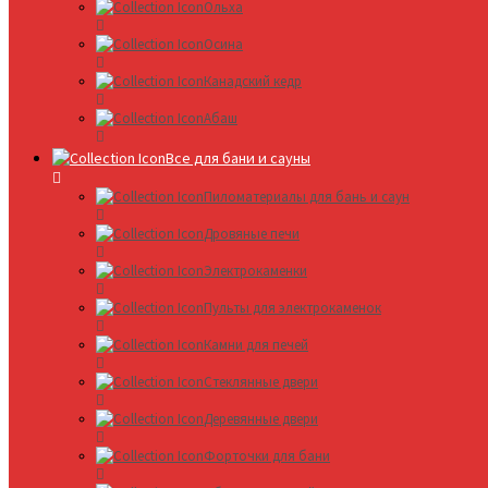
Ольха
Осина
Канадский кедр
Абаш
Все для бани и сауны
Пиломатериалы для бань и саун
Дровяные печи
Электрокаменки
Пульты для электрокаменок
Камни для печей
Стеклянные двери
Деревянные двери
Форточки для бани