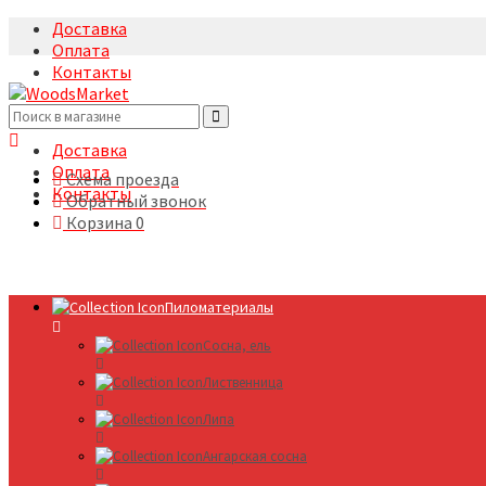
Доставка
Оплата
Контакты
+7(495)5322633
Доставка
Оплата
Схема проезда
Контакты
Обратный звонок
Корзина
0
Пиломатериалы
Сосна, ель
Лиственница
Липа
Ангарская сосна