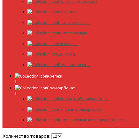
Обливные устройства
Освещение
Плитка и мозаика
Комплектующие
Аксессуары
Дымоходы
Гималайская соль
Крепёж
Поликарбонат
Монолитный поликарбонат
Сотовый поликарбонат
Комплектующие для поликарбоната
Количество товаров: