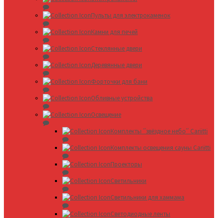
Пульты для электрокаменок
Камни для печей
Стеклянные двери
Деревянные двери
Форточки для бани
Обливные устройства
Освещение
Комплекты ՛՛звёздное небо՛՛ Cariitti
Комплекты освещения сауны Cariitti
Проекторы
Светильники
Светильники для хаммама
Светодиодные ленты