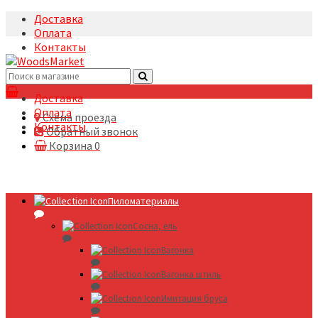
Доставка
Оплата
Контакты
+7(495)5322633
Доставка
Оплата
Схема проезда
Контакты
Обратный звонок
Корзина
0
Пиломатериалы
Сосна, ель
Вагонка
Вагонка штиль
Имитация бруса