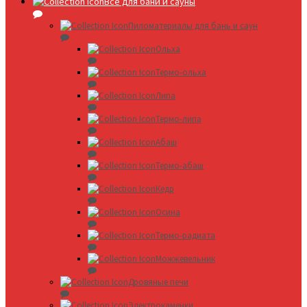
Все для бани и сауны
Пиломатериалы для бань и саун
Ольха
Термо-ольха
Липа
Термо-липа
Абаш
Термо-абаш
Кедр
Осина
Термо-радиата
Можжевельник
Дровяные печи
Электрокаменки