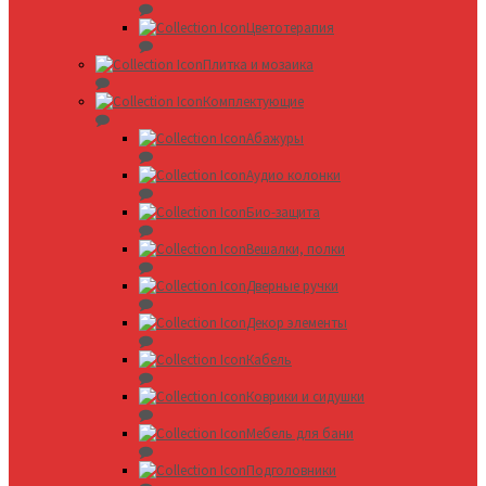
Цветотерапия
Плитка и мозаика
Комплектующие
Абажуры
Аудио колонки
Био-защита
Вешалки, полки
Дверные ручки
Декор элементы
Кабель
Коврики и сидушки
Мебель для бани
Подголовники