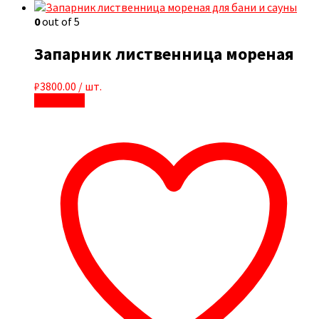
0
out of 5
Запарник лиственница мореная
₽
3800.00
/ шт.
В корзину