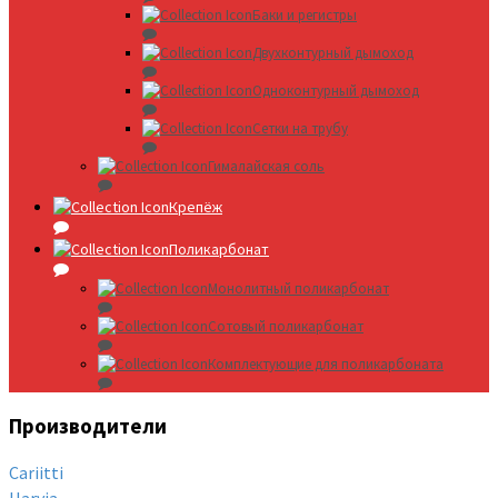
Баки и регистры
Двухконтурный дымоход
Одноконтурный дымоход
Сетки на трубу
Гималайская соль
Крепёж
Поликарбонат
Монолитный поликарбонат
Сотовый поликарбонат
Комплектующие для поликарбоната
Производители
Cariitti
Harvia