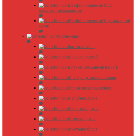
Профилированный брус
естественной влажности
Профилированный брус камерной
сушки
Лиственница
Вагонка штиль
Планкен прямой
Планкен скошенный (косой)
Плинтус, уголок, наличник
Террасная доска вельвет
Палубная доска
Паркетная доска
Половая доска
Имитация бруса