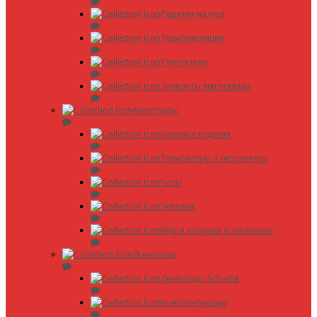
Решетки на пол
Термоизоляции
Утеплители
Элементы вентиляции
Аксессуары
Кованые изделия
Термометры и гигрометры
Часы
Черпаки
Вёдра,кадушки и запарники
Дымоходы
Дымоходы Schiedel
Комплектующие