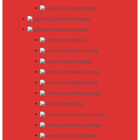
Цветотерапия
Плитка и мозаика
Комплектующие
Абажуры
Аудио колонки
Био-защита
Вешалки, полки
Дверные ручки
Декор элементы
Кабель
Коврики и сидушки
Мебель для бани
Подголовники