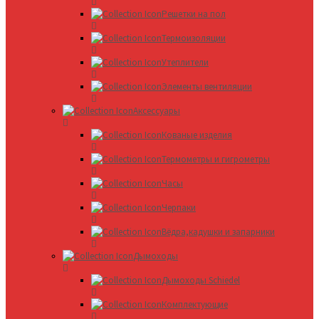
Решетки на пол
Термоизоляции
Утеплители
Элементы вентиляции
Аксессуары
Кованые изделия
Термометры и гигрометры
Часы
Черпаки
Вёдра,кадушки и запарники
Дымоходы
Дымоходы Schiedel
Комплектующие