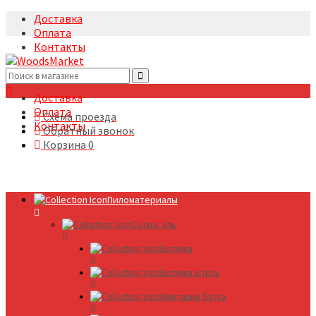
Доставка
Оплата
Контакты
+7(495)5322633
Доставка
Оплата
Схема проезда
Контакты
Обратный звонок
Корзина
0
Пиломатериалы
Сосна, ель
Вагонка
Вагонка штиль
Имитация бруса