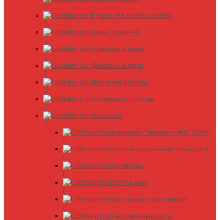
Пульты для электрокаменок
Камни для печей
Стеклянные двери
Деревянные двери
Форточки для бани
Обливные устройства
Освещение
Комплекты ՛՛звёздное небо՛՛ Cariitti
Комплекты освещения сауны Cariitti
Проекторы
Светильники
Светильники для хаммама
Светодиодные ленты