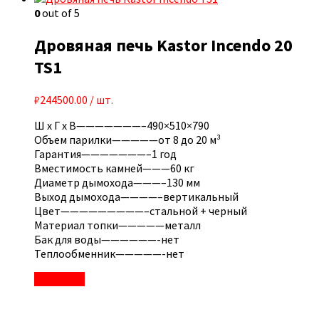
0
out of 5
Дровяная печь Kastor Incendo 20
TS1
₽
244500.00
/ шт.
Ш x Г x В———————–490×510×790
Объем парилки—————от 8 до 20 м³
Гарантия———————–1 год
Вместимость камней———60 кг
Диаметр дымохода———–130 мм
Выход дымохода————–вертикальный
Цвет—————————–стальной + черный
Материал топки—————металл
Бак для воды——————-нет
Теплообменник—————-нет
В корзину