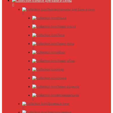
Все для бани и сауны
Пиломатериалы для бань и саун
Ольха
Термо-ольха
Липа
Термо-липа
Абаш
Термо-абаш
Кедр
Осина
Термо-радиата
Можжевельник
Дровяные печи
Электрокаменки