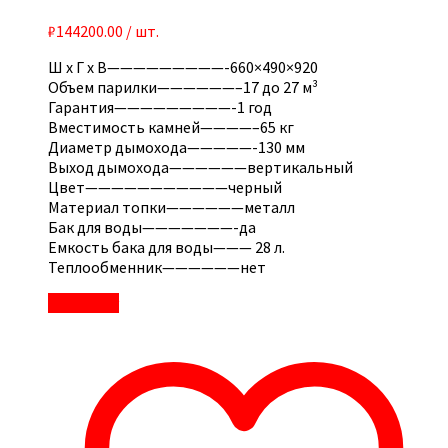
₽
144200.00
/ шт.
Ш x Г x В—————————-660×490×920
Объем парилки——————–17 до 27 м³
Гарантия—————————-1 год
Вместимость камней————–65 кг
Диаметр дымохода—————-130 мм
Выход дымохода——————вертикальный
Цвет———————————черный
Материал топки——————металл
Бак для воды———————-да
Емкость бака для воды——— 28 л.
Теплообменник——————нет
В корзину