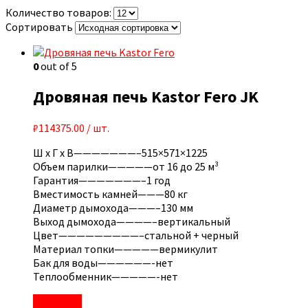
Количество товаров:
Сортировать
0
out of 5
Дровяная печь Kastor Fero JK
₽
114375.00
/ шт.
Ш x Г x В———————–515×571×1225
Объем парилки—————от 16 до 25 м³
Гарантия———————–1 год
Вместимость камней———80 кг
Диаметр дымохода———–130 мм
Выход дымохода————–вертикальный
Цвет—————————–стальной + черный
Материал топки—————вермикулит
Бак для воды——————-нет
Теплообменник—————-нет
В корзину