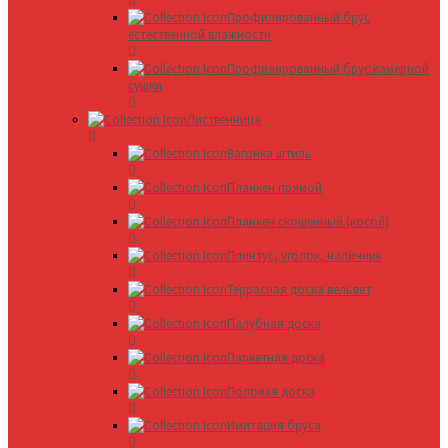
Профилированный брус
естественной влажности
Профилированный брус камерной
сушки
Лиственница
Вагонка штиль
Планкен прямой
Планкен скошенный (косой)
Плинтус, уголок, наличник
Террасная доска вельвет
Палубная доска
Паркетная доска
Половая доска
Имитация бруса