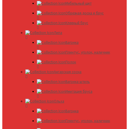
Мебельный щит
Обрезная доска и брус
Клееный брус
Липа
Вагонка
Плинтус, уголок, наличник
Полок
Ангарская сосна
Вагонка штиль
Имитация бруса
Ольха
Вагонка
Плинтус, уголок, наличник