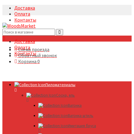
Доставка
Оплата
Контакты
+7(495)5322633
Доставка
Оплата
Схема проезда
Контакты
Обратный звонок
Корзина
0
Пиломатериалы
Сосна, ель
Вагонка
Вагонка штиль
Имитация бруса