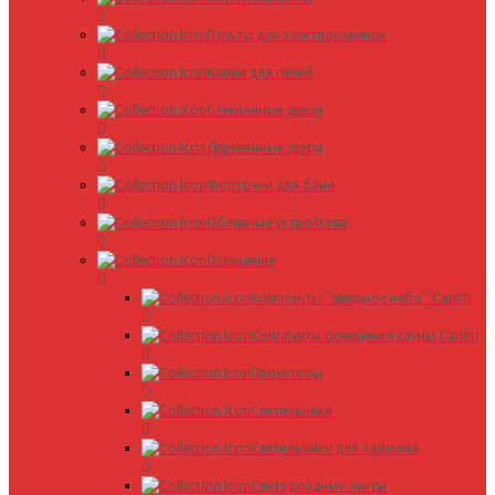
Пульты для электрокаменок
Камни для печей
Стеклянные двери
Деревянные двери
Форточки для бани
Обливные устройства
Освещение
Комплекты ՛՛звёздное небо՛՛ Cariitti
Комплекты освещения сауны Cariitti
Проекторы
Светильники
Светильники для хаммама
Светодиодные ленты