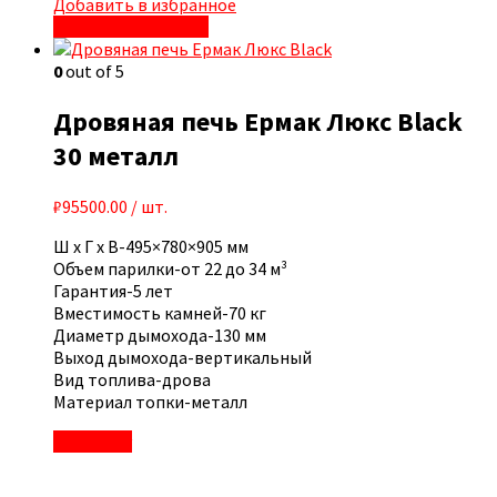
Добавить в избранное
Быстрый просмотр
0
out of 5
Дровяная печь Ермак Люкс Black
30 металл
₽
95500.00
/ шт.
Ш x Г x В-495×780×905 мм
Объем парилки-от 22 до 34 м³
Гарантия-5 лет
Вместимость камней-70 кг
Диаметр дымохода-130 мм
Выход дымохода-вертикальный
Вид топлива-дрова
Материал топки-металл
В корзину