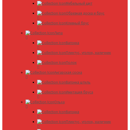
Мебельный щит
Обрезная доска и брус
Клееный брус
Липа
Вагонка
Плинтус, уголок, наличник
Полок
Ангарская сосна
Вагонка штиль
Имитация бруса
Ольха
Вагонка
Плинтус, уголок, наличник