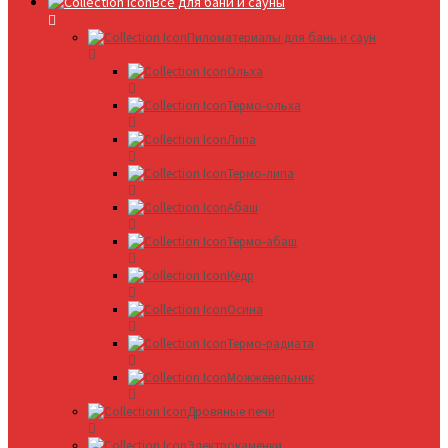
Все для бани и сауны
Пиломатериалы для бань и саун
Ольха
Термо-ольха
Липа
Термо-липа
Абаш
Термо-абаш
Кедр
Осина
Термо-радиата
Можжевельник
Дровяные печи
Электрокаменки