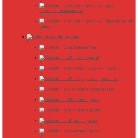
Профилированный брус
естественной влажности
Профилированный брус камерной
сушки
Лиственница
Вагонка штиль
Планкен прямой
Планкен скошенный (косой)
Плинтус, уголок, наличник
Террасная доска вельвет
Палубная доска
Паркетная доска
Половая доска
Имитация бруса