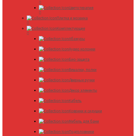
Цветотерапия
Плитка и мозаика
Комплектующие
Абажуры
Аудио колонки
Био-защита
Вешалки, полки
Дверные ручки
Декор элементы
Кабель
Коврики и сидушки
Мебель для бани
Подголовники