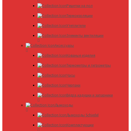
Решетки на пол
Термоизоляции
Утеплители
Элементы вентиляции
Аксессуары
Кованые изделия
Термометры и гигрометры
Часы
Черпаки
Вёдра,кадушки и запарники
Дымоходы
Дымоходы Schiedel
Комплектующие