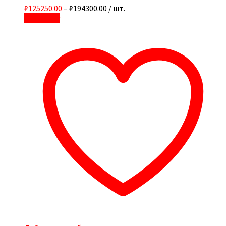
₽125250.00
–
₽194300.00
/ шт.
В корзину